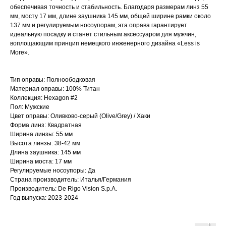
обеспечивая точность и стабильность. Благодаря размерам линз 55
мм, мосту 17 мм, длине заушника 145 мм, общей ширине рамки около
137 мм и регулируемым носоупорам, эта оправа гарантирует
идеальную посадку и станет стильным аксессуаром для мужчин,
воплощающим принцип немецкого инженерного дизайна «Less is
More».
Тип оправы: Полноободковая
Материал оправы: 100% Титан
Коллекция: Hexagon #2
Пол: Мужские
Цвет оправы: Оливково-серый (Olive/Grey) / Хаки
Форма линз: Квадратная
Ширина линзы: 55 мм
Высота линзы: 38-42 мм
Длина заушника: 145 мм
Ширина моста: 17 мм
Регулируемые носоупоры: Да
Страна производитель: Италья/Германия
Производитель: De Rigo Vision S.p.A.
Год выпуска: 2023-2024